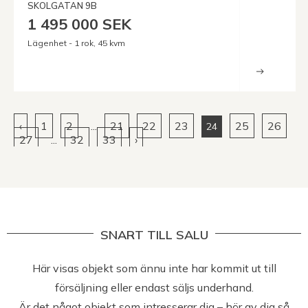
SKOLGATAN 9B
1 495 000 SEK
Lägenhet - 1 rok, 45 kvm
‹
1
2
...
21
22
23
25
26
24
27
...
32
33
›
SNART TILL SALU
Här visas objekt som ännu inte har kommit ut till
försäljning eller endast säljs underhand.
Är det något objekt som intresserar dig – hör av dig så