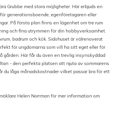
ära Grubbe med stora möjligheter. Här erbjuds en
för generationsboende, egenföretagaren eller
ngar. På första plan finns en lägenhet om tre rum
elning och fina utrymmen för din hobbyverksamhet.
vrum, badrum och kök. Sidohuset är välrenoverat
ekt för ungdomarna som vill ha sitt eget eller för
å gården. Här får du även en trevlig insynskyddad
altan - den perfekta platsen att njuta av sommarens
år du låga månadskostnader vilket passar bra för ett
Stomme: Trä
Fasad: Trä
mäklare Helen Norrman för mer information om
Fönster: 3-glasfönster
Vatten och avlopp: Kommunalt vatten,
Kommunalt avlopp.
Övrigt: Vindkraft 28 andelar Kvarkenvind ingår