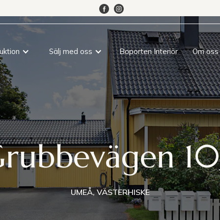
uktion
Sälj med oss
Boporten Interiör
Om oss
rubbevägen 1
UMEÅ, VÄSTERHISKE