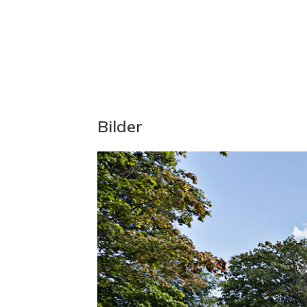
Tillträde
PLANLÖSNING LÄGENHETEN PÅ ÖVRE
Tillträde enligt överenskommelse.
Från husets entré tar ni er upp till övre pl
Ni möts av hall med plats för avhängning 
Bilder
Köket är placerat längre in till vänster om
Köket har en diskbänk med skåp och lådor.
samt spis med häll och fläkt.
Vidare kommer man till ett vardagsrum m
mycket rymligt och lätt möblerat.
Stort sovrum med plats för större säng 
Badrummet har matta på vägg och golv är