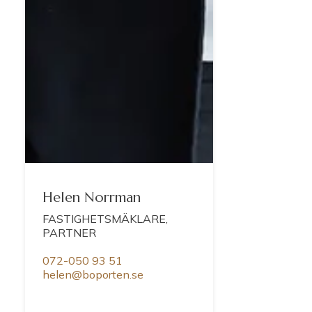
Helen Norrman
FASTIGHETSMÄKLARE,
PARTNER
072-050 93 51
helen@boporten.se