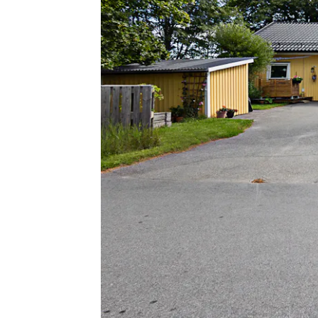
SIDOBYGGNAD
Sidobyggnaden inrymmer två separata lä
LÄGNENHET 3
Den första lägenheten som är mindre, en m
som vill prova på eget. Allt är nyligen ren
med plats för avhängning av kläder och s
Vidare tar vi oss till köket som har vita st
ugn samt fläkt. Här ryms även matbord. S
det är ändå lyxigt att ha sin egen tvättma