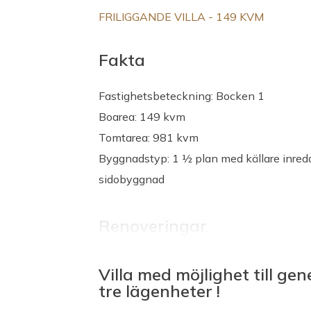
FRILIGGANDE VILLA - 149 KVM
Fakta
Fastighetsbeteckning: Bocken 1
Boarea: 149 kvm
Tomtarea: 981 kvm
Byggnadstyp: 1 ½ plan med källare inred
sidobyggnad
Renoveringar
2008 Tak, dränering med platonmatta
Villa med möjlighet till ge
2010 Spaavdelning,
tre lägenheter !
2011 Bergvärme installerad