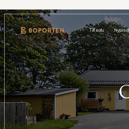
Till salu
Nyprod
G