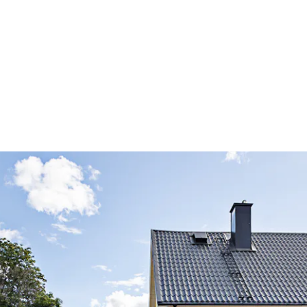
 PLAN
an, en bred och fin trappa.
av kläder och skor.
 hallen, är rymligt och har vita nymålade skåpluckor.
 Det finns ett delad kyl/frys, diskmaskin, micro
ed plats för soffgrupp och Tv möbel. Rummet är
samt annat möblemang.
 utrustat med tvättmaskin, wc, handfat och dusch.