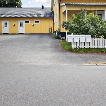
genheter med vattenburen golvvärme.
ysig etta perfekt för studenten eller tonåringen
overad och har fina ytskikt. Ni möts av rymlig hall
kor.
ilrena luckor, delad kyl/frys, spis med häll, micro och
mart placerad, dold bakom tyg har ni tvättmaskin,
skin.