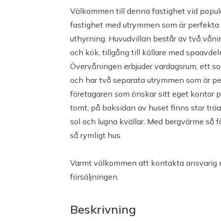
2016 Badrum lgh 2
Välkommen till denna fastighet vid popul
2017 Lgh3 renoverad
fastighet med utrymmen som är perfekta 
2018 Renoverad balkong
uthyrning. Huvudvillan består av två våni
2018-2020 Huset ommålat
och kök, tillgång till källare med spaavd
2020 Lgh 4 Helt iordningställd
Övervåningen erbjuder vardagsrum, ett so
2022 Lgh 2 nya vit varor, målat
och har två separata utrymmen som är perf
företagaren som önskar sitt eget kontor p
Byggnadssätt
tomt, på baksidan av huset finns stor trä
sol och lugna kvällar. Med bergvärme så f
Grund: Källare
så rymligt hus.
Bjälklag: Betong
Varmt välkommen att kontakta ansvarig 
Takbeklädnad: Plåttak
försäljningen.
Ventilation: Vinddriven ventilation
Beskrivning
Uppvärmning: Bergvärme