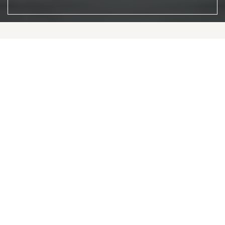
NYINKOMMET
Just nu hos
Boporten.
Här presenteras ett urval av våra bostäder till salu.
Botanisera och tveka inte att höra av dig om du har
några
funderingar eller inte hittar det just du söker - en del
bostäder säljs underhand utan exponering.