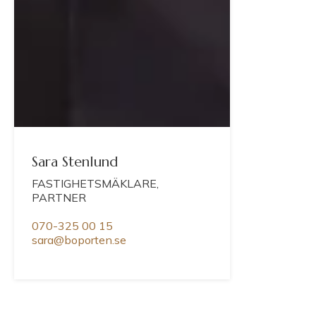
Sara Stenlund
FASTIGHETSMÄKLARE,
PARTNER
070-325 00 15
sara@boporten.se