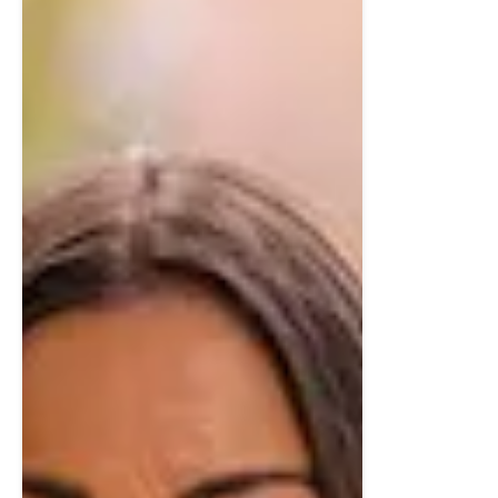
Intill ligger husets egen bastu – klädd i naturligt trä med
två nivåer av lav, LED-belysning och kraftfullt Harvia
Vega-aggregat. Här skapas en avkopplande och
exklusiv miljö – perfekt efter en dag i skidspåret eller på
fjället.
Dessutom finns en separat WC – praktiskt för gäster
och större sällskap.
Den högra delen a parhusen har en stor hall på nedre
plan som kan fungera som ett allrum med utgång till
altan med förmiddagssol.
Kök (övre plan)
På övervåningen öppnar bostaden upp sig i en
imponerande takhöjd på upp till 3,6 meter, där kök,