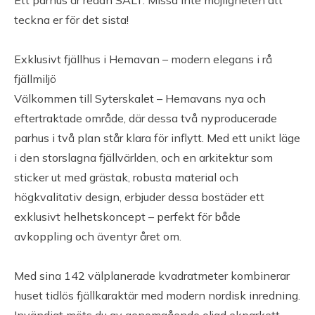
Ett parhus är redan SÅLT. Missa inte möjligheten att
Lackerad plåt
teckna er för det sista!
Fönster: 3-glasfönster
Ventilation: Mekanisk
frånluft med
Exklusivt fjällhus i Hemavan – modern elegans i rå
frånluftsvärmepump
fjällmiljö
Vatten och avlopp:
Uppvärmning:
Välkommen till Syterskalet – Hemavans nya och
Kommunalt avlopp och
eftertraktade område, där dessa två nyproducerade
Frånluftsvärmepump och
parhus i två plan står klara för inflytt. Med ett unikt läge
kommunalt vatten
kamin
i den storslagna fjällvärlden, och en arkitektur som
sticker ut med grästak, robusta material och
TV- och internetanslutning
högkvalitativ design, erbjuder dessa bostäder ett
exklusivt helhetskoncept – perfekt för både
Internet: Internet: Fiber är anslutning till tomtgräns.
avkoppling och äventyr året om.
(Sumnet)
Med sina 142 välplanerade kvadratmeter kombinerar
Övriga byggnader
huset tidlös fjällkaraktär med modern nordisk inredning.