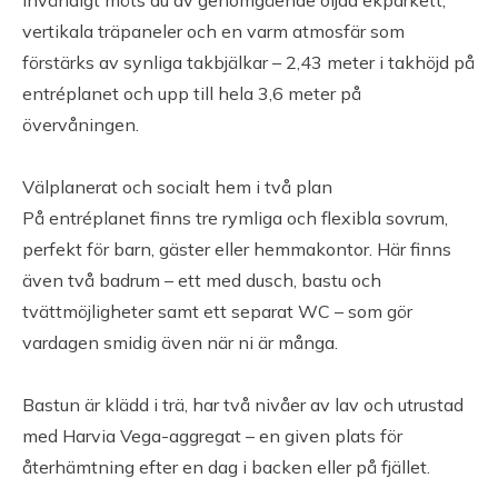
Invändigt möts du av genomgående oljad ekparkett,
Kallgarage om ca 16,22kvm
vertikala träpaneler och en varm atmosfär som
förstärks av synliga takbjälkar – 2,43 meter i takhöjd på
Ekonomi
entréplanet och upp till hela 3,6 meter på
övervåningen.
Driftkostnad
Driftkostnad: ca 17 000 kr/år.
Välplanerat och socialt hem i två plan
På entréplanet finns tre rymliga och flexibla sovrum,
Uppvärmning: 15 000 kr/år.
perfekt för barn, gäster eller hemmakontor. Här finns
Samfällighetsavgift: 2 000 SEK/år.
även två badrum – ett med dusch, bastu och
Beräkning ligger på ca 7443 kwh/år.
tvättmöjligheter samt ett separat WC – som gör
vardagen smidig även när ni är många.
Taxeringsvärde
Taxeringsvärde: 954 000 SEK (fastställt avseende år
Bastun är klädd i trä, har två nivåer av lav och utrustad
2024).
med Harvia Vega-aggregat – en given plats för
Taxeringsvärde byggnad: 0 SEK
återhämtning efter en dag i backen eller på fjället.