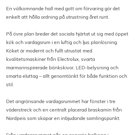
Taxeringsvärde mark: 954 000 SEK
En välkomnande hall med gott om förvaring gör det
Typkod: 210, Småhusenhet, tomtmark
enkelt att hålla ordning på utrustning året runt.
Värdeår:
På övre plan breder det sociala hjärtat ut sig med öppet
kök och vardagsrum i en luftig och ljus planlösning.
Uteplats
Köket är modernt och fullt utrustat med
kvalitetsmaskiner från Electrolux, svarta
Balkong samt möjlighet til altan
marmorinspirerade bänkskivor, LED-belysning och
smarta eluttag – allt genomtänkt för både funktion och
Parkering
stil.
Grusad uppfart med plats för bilar
Det angränsande vardagsrummet har fönster i tre
väderstreck och en centralt placerad braskamin från
Tomt
Nordpeis som skapar en inbjudande samlingspunkt.
Gräsyta