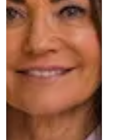
matplats och vardagsrum smälter samman i en öppen
planlösning.
Köket är fullt utrustat med vitvaror från Electrolux, mörk
ekinredning från IKEA, svart marmorinspirerad
bänkskiva och LED-belysning under överskåpen. Här
finns möjlighet till köksö, vilket skapar en naturlig plats
för social samvaro och extra arbetsyta. Integrerade
eluttag och snygga detaljer ger ett modernt och
funktionellt helhetsintryck.
Vardagsrum (övre plan)
Det ljusa vardagsrummet får magiskt ljusinsläpp via
stora fönsterpartier i tre väderstreck som ramar in
fjällens dramatiska vyer. En svart braskamin från
Nordpeis är strategiskt placerad mitt i rummet och
sprider både värme och atmosfär. Här finns plats för en