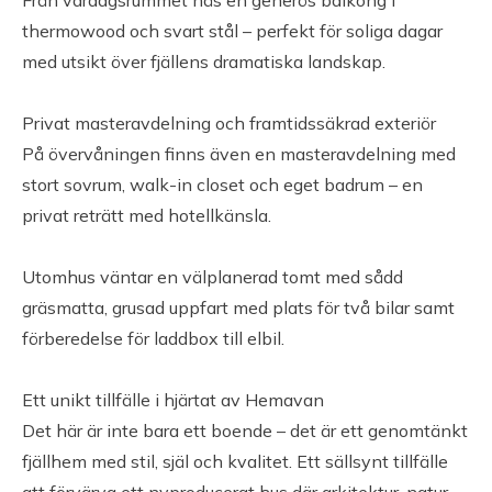
Från vardagsrummet nås en generös balkong i
thermowood och svart stål – perfekt för soliga dagar
Servitut
med utsikt över fjällens dramatiska landskap.
Planbestämmelser: Detaljplan (2021-09-14)
Privat masteravdelning och framtidssäkrad exteriör
På övervåningen finns även en masteravdelning med
Tillträde
stort sovrum, walk-in closet och eget badrum – en
privat reträtt med hotellkänsla.
Tillträde enligt överenskommelse.
Utomhus väntar en välplanerad tomt med sådd
gräsmatta, grusad uppfart med plats för två bilar samt
förberedelse för laddbox till elbil.
Ett unikt tillfälle i hjärtat av Hemavan
Det här är inte bara ett boende – det är ett genomtänkt
fjällhem med stil, själ och kvalitet. Ett sällsynt tillfälle