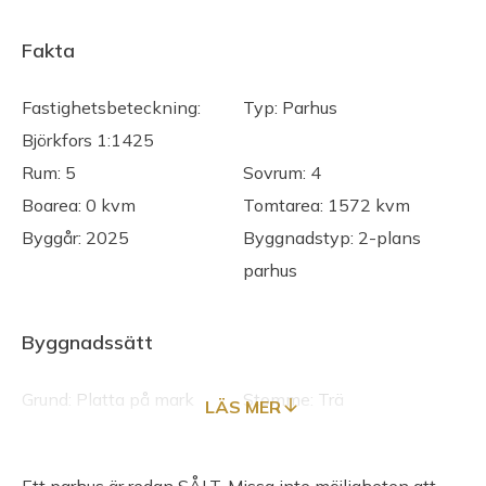
Fakta
Fastighetsbeteckning:
Typ: Parhus
Björkfors 1:1425
Rum: 5
Sovrum: 4
Boarea: 0 kvm
Tomtarea: 1572 kvm
Byggår: 2025
Byggnadstyp: 2-plans
parhus
Byggnadssätt
Grund: Platta på mark
Stomme: Trä
LÄS MER
Bjälklag: Trä
Fasad: Trä
Takbeklädnad: Torvtak
Utvändiga plåtarbeten: