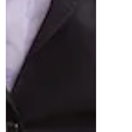
Exteriört
Utvändigt erbjuds en grusad uppfart med plats för två
bilar, nysådd gräsmatta samt förberedelse för laddbox
till elbil – ett framtidssäkrat boende mitt i fjällvärlden.
Husets grästak, robusta fasadmaterial och avskilda
placering (endast förråden binder samman husen) gör
detta till något alldeles extra i Hemavans nya hjärta –
Syterskalet.