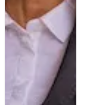
större soffgrupp och matplats, vilket gör det till en
perfekt yta för samvaro, lugn och utsikt. Från
vardagsrummet nås även den generösa balkongen i
thermowood med svart smide – en plats att njuta av
solen och fjällen året om.
Master bedroom (övre plan)
Den privata masteravdelningen är ett riktigt retreat –
ett stort sovrum med plats för dubbelsäng,
nattduksbord och lugn. Intill ligger en walk-in closet
som erbjuder utmärkt förvaring.
Det egna badrummet är elegant och genomtänkt med
duschhörna i glas, kommod, wc och ett enhetligt
formspråk – allt som behövs för att skapa en egen
hotellsvit hemma.