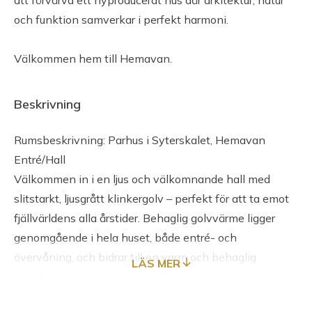
att förvärva ett nyproducerat hus där arkitektur, natur
och funktion samverkar i perfekt harmoni.
Välkommen hem till Hemavan.
Beskrivning
Rumsbeskrivning: Parhus i Syterskalet, Hemavan
Entré/Hall
Välkommen in i en ljus och välkomnande hall med
slitstarkt, ljusgrått klinkergolv – perfekt för att ta emot
fjällvärldens alla årstider. Behaglig golvvärme ligger
genomgående i hela huset, både entré- och
övervåning, och bidrar till en varm och behaglig
LÄS MER
inomhusmiljö. Här finns väl tilltagna förvaringslösningar
samt ett direkt anslutande förråd – perfekt för att