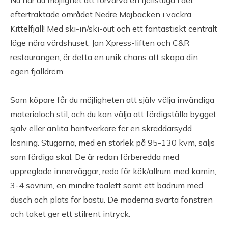
Nu har du möjlighet att förvärva en fjällstuga i det
eftertraktade området Nedre Majbacken i vackra
Kittelfjäll! Med ski-in/ski-out och ett fantastiskt centralt
läge nära värdshuset, Jan Xpress-liften och C&R
restaurangen, är detta en unik chans att skapa din
egen fjälldröm.
Som köpare får du möjligheten att själv välja invändiga
Ekonomi
materialoch stil, och du kan välja att färdigställa bygget
själv eller anlita hantverkare för en skräddarsydd
Driftkostnad
lösning. Stugorna, med en storlek på 95-130 kvm, säljs
Driftkostnad: ca 0 kr/år.
som färdiga skal. De är redan förberedda med
Taxeringsvärde
uppreglade innerväggar, redo för kök/allrum med kamin,
Taxeringsvärde: 239 000 SEK (fastställt avseende år
3-4 sovrum, en mindre toalett samt ett badrum med
2024).
dusch och plats för bastu. De moderna svarta fönstren
och taket ger ett stilrent intryck.
Taxeringsvärde byggnad: 0 SEK