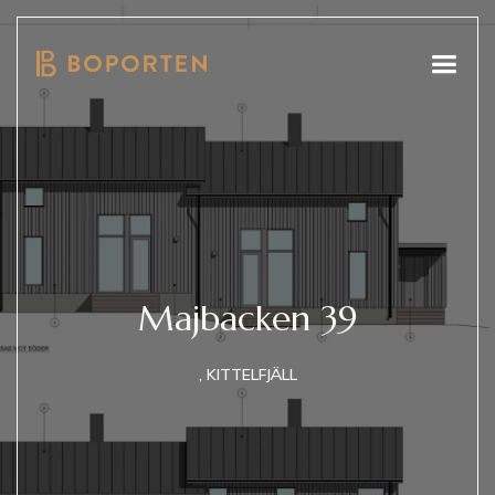
Majbacken 39
, KITTELFJÄLL