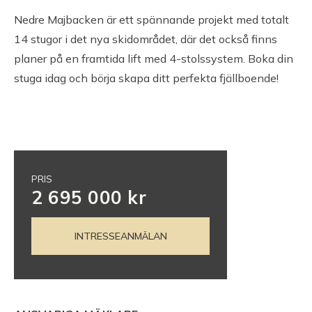
Taxeringsvärde mark: 239 000 SEK
Nedre Majbacken är ett spännande projekt med totalt
14 stugor i det nya skidområdet, där det också finns
Typkod: 210, Småhusenhet, tomtmark
planer på en framtida lift med 4-stolssystem. Boka din
Värdeår:
stuga idag och börja skapa ditt perfekta fjällboende!
Tomt
Servitut
PRIS
Planbestämmelser: Detaljplan (2021-10-05)
2 695 000 kr
INTRESSEANMÄLAN
Tillträde
Tillträde enligt överenskommelse.