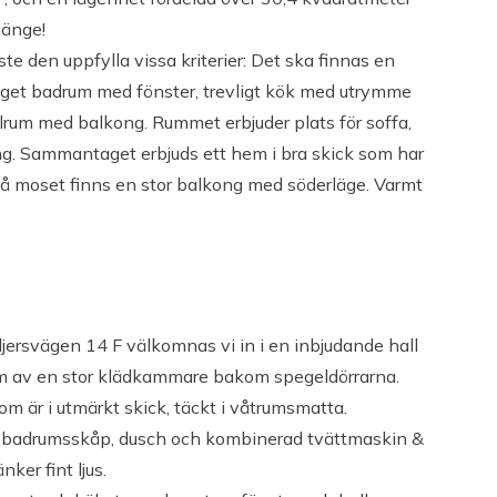
gänge!
e den uppfylla vissa kriterier: Det ska finnas en
taget badrum med fönster, trevligt kök med utrymme
allrum med balkong. Rummet erbjuder plats för soffa,
g. Sammantaget erbjuds ett hem i bra skick som har
å moset finns en stor balkong med söderläge. Varmt
ersvägen 14 F välkomnas vi in i en inbjudande hall
orm av en stor klädkammare bakom spegeldörrarna.
m är i utmärkt skick, täckt i våtrumsmatta.
 badrumsskåp, dusch och kombinerad tvättmaskin &
ker fint ljus.