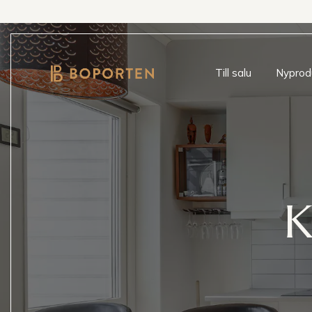
Till salu
Nyprod
K