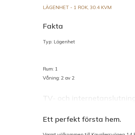
LÄGENHET - 1 ROK, 30.4 KVM
Fakta
Typ: Lägenhet
Rum: 1
Våning: 2 av 2
TV- och internetanslutnin
Internet
Ett perfekt första hem.
TV: Kabel-TV via Telenor. Ingår i månads
Tjänsteleverantör) Ingår i avgiften
Varmt välkommen till Kavaljersvägen 14 F