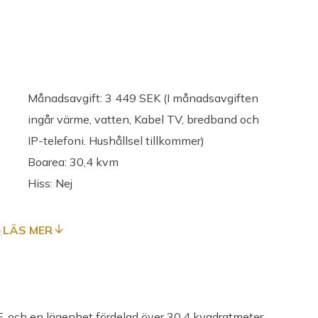
Månadsavgift: 3 449 SEK (I månadsavgiften
ingår värme, vatten, Kabel TV, bredband och
IP-telefoni. Hushållsel tillkommer)
Boarea: 30,4 kvm
Hiss: Nej
g
LÄS MER
avgiften. Internet: Bredband via Umeå Energi (A3
, och en lägenhet fördelad över 30,4 kvadratmeter