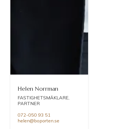
Helen Norrman
FASTIGHETSMÄKLARE,
PARTNER
072-050 93 51
helen@boporten.se