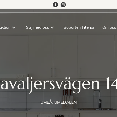
uktion
Sälj med oss
Boporten Interiör
Om oss
avaljersvägen 1
UMEÅ, UMEDALEN