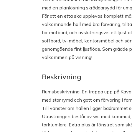
med en planlösning skräddarsydd för um
Uteplats
För att en etta ska upplevas komplett måst
välkomnande hall med bra förvaring, till
Balkong
för matbord, och avslutningsvis ett ljust 
soffbord, tv-möbel, kontorsmöbel och sän
genomgående fint ljusflöde. Som grädde p
Uppvärmning och el
välkommen på visning!
Fjärrvärme
Beskrivning
Bilplats
Rumsbeskrivning: En trappa upp på Kavalj
med stor rymd och gott om förvaring i f
Carport kostar 600:-/mån.
Till vänster om hallen ligger badrummet so
MV-plats kostar 450:-/mån.
Utrustningen består av wc med kommod,
Separat kö tilllämpas
torktumlare. Extra plus är fönstret som skän