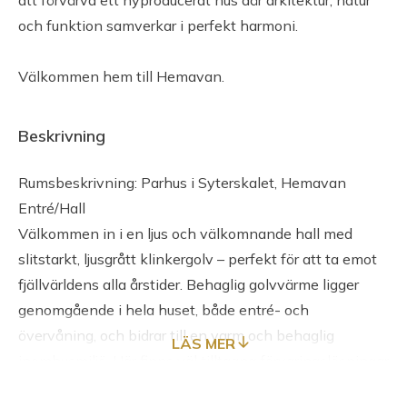
att förvärva ett nyproducerat hus där arkitektur, natur
och funktion samverkar i perfekt harmoni.
Välkommen hem till Hemavan.
Beskrivning
Rumsbeskrivning: Parhus i Syterskalet, Hemavan
Entré/Hall
Välkommen in i en ljus och välkomnande hall med
slitstarkt, ljusgrått klinkergolv – perfekt för att ta emot
fjällvärldens alla årstider. Behaglig golvvärme ligger
genomgående i hela huset, både entré- och
övervåning, och bidrar till en varm och behaglig
LÄS MER
inomhusmiljö. Här finns väl tilltagna förvaringslösningar
samt ett direkt anslutande förråd – perfekt för att