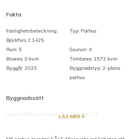
Fakta
Fastighetsbeteckning:
Typ: Parhus
Björkfors 1:1425
Rum: 5
Sovrum: 4
Boarea: 0 kvm
Tomtarea: 1572 kvm
Byggår: 2025
Byggnadstyp: 2-plans
parhus
Byggnadssätt
Grund: Platta på mark
Stomme: Trä
LÄS MER
Bjälklag: Trä
Fasad: Trä
Takbeklädnad: Torvtak
Utvändiga plåtarbeten: