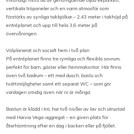
Invändigt möts du av genomgående oljad ekparkett,
Kallgarage om ca 16,22kvm
vertikala träpaneler och en varm atmosfär som
förstärks av synliga takbjälkar – 2,43 meter i takhöjd på
Ekonomi
entréplanet och upp till hela 3,6 meter på
övervåningen.
Driftkostnad
Driftkostnad: ca 17 000 kr/år.
Välplanerat och socialt hem i två plan
På entréplanet finns tre rymliga och flexibla sovrum,
Uppvärmning: 15 000 kr/år.
perfekt för barn, gäster eller hemmakontor. Här finns
Samfällighetsavgift: 2 000 SEK/år.
även två badrum – ett med dusch, bastu och
Beräkning ligger på ca 7443 kwh/år.
tvättmöjligheter samt ett separat WC – som gör
vardagen smidig även när ni är många.
Taxeringsvärde
Taxeringsvärde: 954 000 SEK (fastställt avseende år
Bastun är klädd i trä, har två nivåer av lav och utrustad
2024).
med Harvia Vega-aggregat – en given plats för
Taxeringsvärde byggnad: 0 SEK
återhämtning efter en dag i backen eller på fjället.