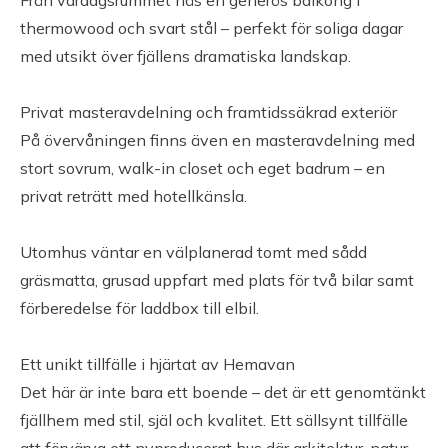
Från vardagsrummet nås en generös balkong i
thermowood och svart stål – perfekt för soliga dagar
Servitut
med utsikt över fjällens dramatiska landskap.
Planbestämmelser: Detaljplan (2021-09-14)
Privat masteravdelning och framtidssäkrad exteriör
På övervåningen finns även en masteravdelning med
Tillträde
stort sovrum, walk-in closet och eget badrum – en
privat reträtt med hotellkänsla.
Tillträde enligt överenskommelse.
Utomhus väntar en välplanerad tomt med sådd
gräsmatta, grusad uppfart med plats för två bilar samt
förberedelse för laddbox till elbil.
Ett unikt tillfälle i hjärtat av Hemavan
Det här är inte bara ett boende – det är ett genomtänkt
fjällhem med stil, själ och kvalitet. Ett sällsynt tillfälle