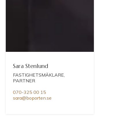
Sara Stenlund
FASTIGHETSMÄKLARE,
PARTNER
070-325 00 15
sara@boporten.se