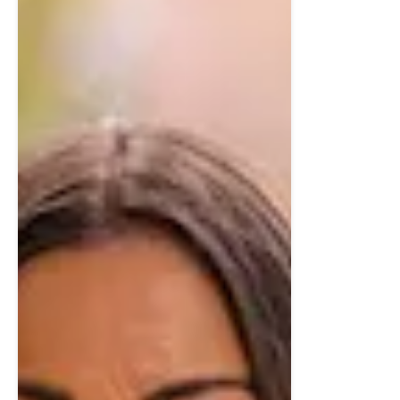
Intill ligger husets egen bastu – klädd i naturligt trä med
två nivåer av lav, LED-belysning och kraftfullt Harvia
Vega-aggregat. Här skapas en avkopplande och
exklusiv miljö – perfekt efter en dag i skidspåret eller på
fjället.
Dessutom finns en separat WC – praktiskt för gäster
och större sällskap.
Den högra delen a parhusen har en stor hall på nedre
plan som kan fungera som ett allrum med utgång till
altan med förmiddagssol.
Kök (övre plan)
På övervåningen öppnar bostaden upp sig i en
imponerande takhöjd på upp till 3,6 meter, där kök,