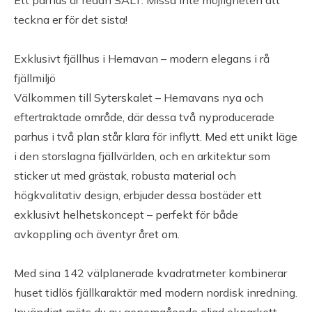
Ett parhus är redan SÅLT. Missa inte möjligheten att
Lackerad plåt
teckna er för det sista!
Fönster: 3-glasfönster
Ventilation: Mekanisk
frånluft med
Exklusivt fjällhus i Hemavan – modern elegans i rå
frånluftsvärmepump
fjällmiljö
Vatten och avlopp:
Uppvärmning:
Välkommen till Syterskalet – Hemavans nya och
Kommunalt avlopp och
eftertraktade område, där dessa två nyproducerade
Frånluftsvärmepump och
parhus i två plan står klara för inflytt. Med ett unikt läge
kommunalt vatten
kamin
i den storslagna fjällvärlden, och en arkitektur som
sticker ut med grästak, robusta material och
TV- och internetanslutning
högkvalitativ design, erbjuder dessa bostäder ett
exklusivt helhetskoncept – perfekt för både
Internet: Internet: Fiber är anslutning till tomtgräns.
avkoppling och äventyr året om.
(Sumnet)
Med sina 142 välplanerade kvadratmeter kombinerar
Övriga byggnader
huset tidlös fjällkaraktär med modern nordisk inredning.