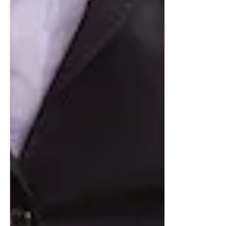
Exteriört
Utvändigt erbjuds en grusad uppfart med plats för två
bilar, nysådd gräsmatta samt förberedelse för laddbox
till elbil – ett framtidssäkrat boende mitt i fjällvärlden.
Husets grästak, robusta fasadmaterial och avskilda
placering (endast förråden binder samman husen) gör
detta till något alldeles extra i Hemavans nya hjärta –
Syterskalet.