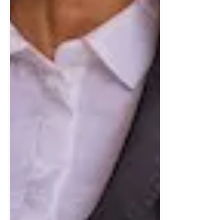
större soffgrupp och matplats, vilket gör det till en
perfekt yta för samvaro, lugn och utsikt. Från
vardagsrummet nås även den generösa balkongen i
thermowood med svart smide – en plats att njuta av
solen och fjällen året om.
Master bedroom (övre plan)
Den privata masteravdelningen är ett riktigt retreat –
ett stort sovrum med plats för dubbelsäng,
nattduksbord och lugn. Intill ligger en walk-in closet
som erbjuder utmärkt förvaring.
Det egna badrummet är elegant och genomtänkt med
duschhörna i glas, kommod, wc och ett enhetligt
formspråk – allt som behövs för att skapa en egen
hotellsvit hemma.