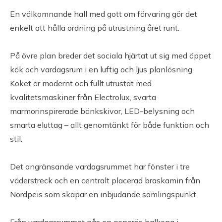
Taxeringsvärde mark: 954 000 SEK
En välkomnande hall med gott om förvaring gör det
Typkod: 210, Småhusenhet, tomtmark
enkelt att hålla ordning på utrustning året runt.
Värdeår:
På övre plan breder det sociala hjärtat ut sig med öppet
kök och vardagsrum i en luftig och ljus planlösning.
Uteplats
Köket är modernt och fullt utrustat med
kvalitetsmaskiner från Electrolux, svarta
Balkong samt möjlighet til altan
marmorinspirerade bänkskivor, LED-belysning och
smarta eluttag – allt genomtänkt för både funktion och
Parkering
stil.
Grusad uppfart med plats för bilar
Det angränsande vardagsrummet har fönster i tre
väderstreck och en centralt placerad braskamin från
Tomt
Nordpeis som skapar en inbjudande samlingspunkt.
Gräsyta