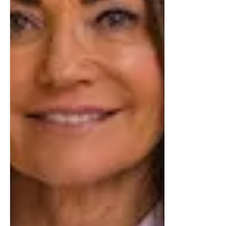
matplats och vardagsrum smälter samman i en öppen
planlösning.
Köket är fullt utrustat med vitvaror från Electrolux, mörk
ekinredning från IKEA, svart marmorinspirerad
bänkskiva och LED-belysning under överskåpen. Här
finns möjlighet till köksö, vilket skapar en naturlig plats
för social samvaro och extra arbetsyta. Integrerade
eluttag och snygga detaljer ger ett modernt och
funktionellt helhetsintryck.
Vardagsrum (övre plan)
Det ljusa vardagsrummet får magiskt ljusinsläpp via
stora fönsterpartier i tre väderstreck som ramar in
fjällens dramatiska vyer. En svart braskamin från
Nordpeis är strategiskt placerad mitt i rummet och
sprider både värme och atmosfär. Här finns plats för en